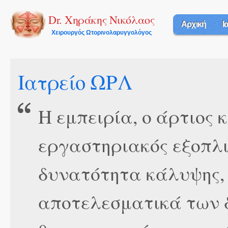
Π
π
Dr. Χηράκης Νικόλαος
Αρχική
Ι
κ
Χειρουργός Ωτορινολαρυγγολόγος
π
Ιατρείο ΩΡΛ
Η εμπειρία, ο άρτιος 
εργαστηριακός εξοπλι
δυνατότητα κάλυψης,
αποτελεσματικά των 