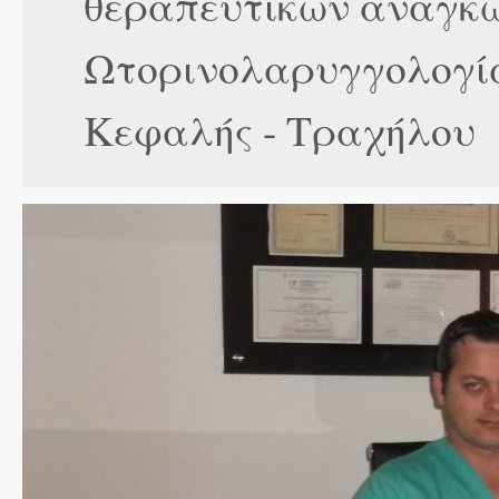
θεραπευτικών αναγκώ
Ωτορινολαρυγγολογία
Κεφαλής - Τραχήλου