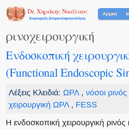
Π
π
Dr. Χηράκης Νικόλαος
Αρχική
Ι
κ
Χειρουργός Ωτορινολαρυγγολόγος
π
ρινοχειρουργική
Eνδοσκοπική χειρουργικ
(Functional Endoscopic Si
Λέξεις Κλειδιά:
ΩΡΛ
,
νόσοι ρινός
χειρουργική ΩΡΛ
,
FESS
Η ενδοσκοπική χειρουργική ρινός 