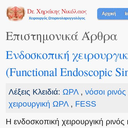
Π
π
Dr. Χηράκης Νικόλαος
Αρχική
Ι
κ
Χειρουργός Ωτορινολαρυγγολόγος
π
Επιστημονικά Άρθρα
Eνδοσκοπική χειρουργικ
(Functional Endoscopic Si
Λέξεις Κλειδιά:
ΩΡΛ
,
νόσοι ρινός
χειρουργική ΩΡΛ
,
FESS
Η ενδοσκοπική χειρουργική ρινός 